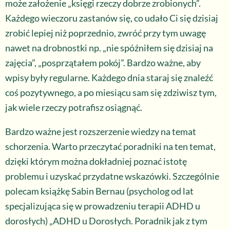
może założenie „księgi rzeczy dobrze zrobionych”.
Każdego wieczoru zastanów się, co udało Ci się dzisiaj
zrobić lepiej niż poprzednio, zwróć przy tym uwagę
nawet na drobnostki np. „nie spóźniłem się dzisiaj na
zajęcia”, „posprzątałem pokój”. Bardzo ważne, aby
wpisy były regularne. Każdego dnia staraj się znaleźć
coś pozytywnego, a po miesiącu sam się zdziwisz tym,
jak wiele rzeczy potrafisz osiągnąć.
Bardzo ważne jest rozszerzenie wiedzy na temat
schorzenia. Warto przeczytać poradniki na ten temat,
dzięki którym można dokładniej poznać istotę
problemu i uzyskać przydatne wskazówki. Szczególnie
polecam książkę Sabin Bernau (psycholog od lat
specjalizująca się w prowadzeniu terapii ADHD u
dorosłych) „ADHD u Dorosłych. Poradnik jak z tym