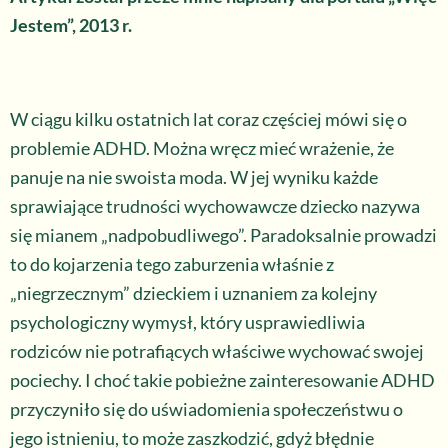
Jestem”, 2013 r.
W ciągu kilku ostatnich lat coraz częściej mówi się o
problemie ADHD. Można wręcz mieć wrażenie, że
panuje na nie swoista moda. W jej wyniku każde
sprawiające trudności wychowawcze dziecko nazywa
się mianem „nadpobudliwego”. Paradoksalnie prowadzi
to do kojarzenia tego zaburzenia właśnie z
„niegrzecznym” dzieckiem i uznaniem za kolejny
psychologiczny wymysł, który usprawiedliwia
rodziców nie potrafiących właściwe wychować swojej
pociechy. I choć takie pobieżne zainteresowanie ADHD
przyczyniło się do uświadomienia społeczeństwu o
jego istnieniu, to może zaszkodzić, gdyż błędnie